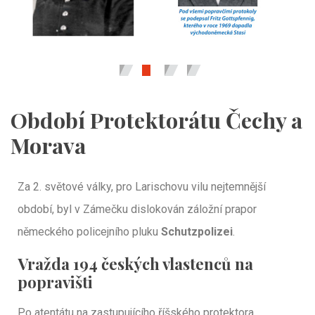
Období Protektorátu Čechy a
Morava
Za 2. světové války, pro Larischovu vilu nejtemnější
období, byl v Zámečku dislokován záložní prapor
německého policejního pluku
Schutzpolizei
.
Vražda 194 českých vlastenců na
popravišti
Po atentátu na zastupujícího říšského protektora