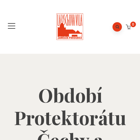
0
Období
Protektorátu
Čechy a