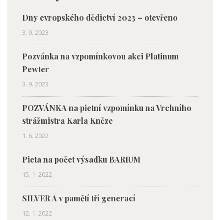
Dny evropského dědictví 2023 – otevřeno
3. 9. 2023
Pozvánka na vzpomínkovou akci Platinum
Pewter
3. 9. 2023
POZVÁNKA na pietní vzpomínku na Vrchního
strážmistra Karla Kněze
1. 6. 2022
Pieta na počet výsadku BARIUM
15. 1. 2022
SILVER A v pamětí tří generací
12. 1. 2022