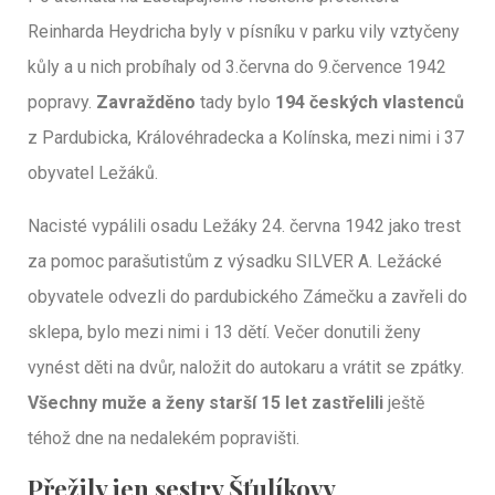
Reinharda Heydricha byly v písníku v parku vily vztyčeny
kůly a u nich probíhaly od 3.června do 9.července 1942
popravy.
Zavražděno
tady bylo
194 českých vlastenců
z Pardubicka, Královéhradecka a Kolínska, mezi nimi i 37
obyvatel Ležáků.
Nacisté vypálili osadu Ležáky 24. června 1942 jako trest
za pomoc parašutistům z výsadku SILVER A. Ležácké
obyvatele odvezli do pardubického Zámečku a zavřeli do
sklepa, bylo mezi nimi i 13 dětí. Večer donutili ženy
vynést děti na dvůr, naložit do autokaru a vrátit se zpátky.
Všechny muže a ženy starší 15 let zastřelili
ještě
téhož dne na nedalekém popravišti.
Přežily jen sestry Šťulíkovy