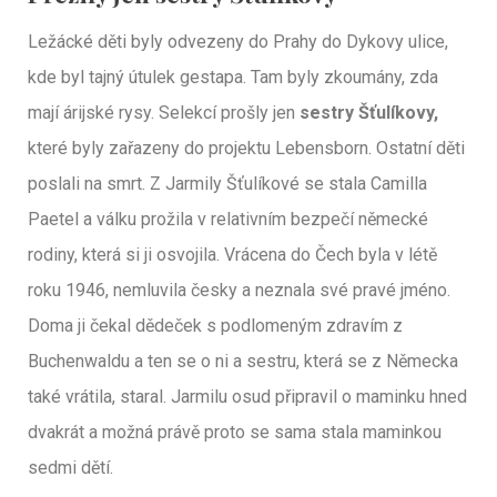
Ležácké děti byly odvezeny do Prahy do Dykovy ulice,
kde byl tajný útulek gestapa. Tam byly zkoumány, zda
mají árijské rysy. Selekcí prošly jen
sestry Šťulíkovy,
které byly zařazeny do projektu Lebensborn. Ostatní děti
poslali na smrt. Z Jarmily Šťulíkové se stala Camilla
Paetel a válku prožila v relativním bezpečí německé
rodiny, která si ji osvojila. Vrácena do Čech byla v létě
roku 1946, nemluvila česky a neznala své pravé jméno.
Doma ji čekal dědeček s podlomeným zdravím z
Buchenwaldu a ten se o ni a sestru, která se z Německa
také vrátila, staral. Jarmilu osud připravil o maminku hned
dvakrát a možná právě proto se sama stala maminkou
sedmi dětí.