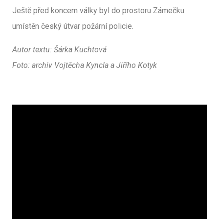
Ještě před koncem války byl do prostoru Zámečku
umístěn český útvar požární policie.
Autor textu: Šárka Kuchtová
Foto: archiv Vojtěcha Kyncla a Jiřího Kotyk