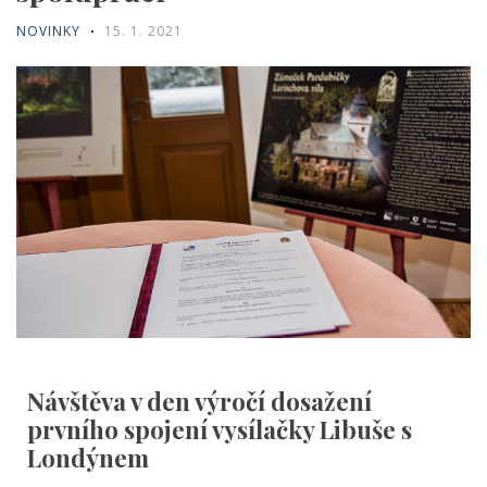
NOVINKY
15. 1. 2021
Návštěva v den výročí dosažení
prvního spojení vysílačky Libuše s
Londýnem