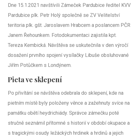
Dne 15.1.2021 navštívili Zámeček Pardubice ředitel KVV
Pardubice plk. Petr Holý společně se ZV Velitelství
teritoria plk. gšt. Jaroslavem Hrabcem a poslancem PČR
Janem Řehounkem. Fotodokumentaci zajistila kpt.
Tereza Kembická. Návštěva se uskutečnila v den výročí
dosažení prvního spojení vysílačky Libuše obsluhované
Jiřím Potůčkem s Londýnem.
Pieta ve sklepení
Po přivítání se návštěva odebrala do sklepení, kde na
pietním místě byly položeny věnce a zažehnuty svíce na
památku obětí heydrichiády. Správce zámečku poté
stručně seznámil přítomné s historií v období okupace a
s tragickými osudy ležáckých hrdinek a hrdinů a jejich