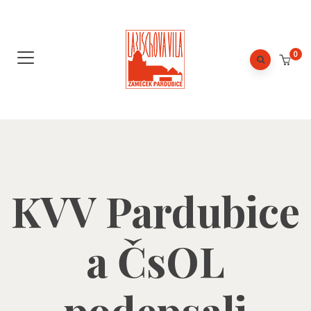
0
KVV Pardubice
a ČsOL
podepsali