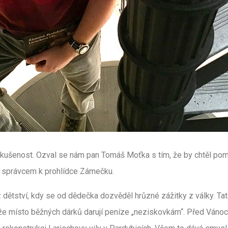
kušenost. Ozval se nám pan Tomáš Moťka s tím, že by chtěl pomoc
án správcem k prohlídce Zámečku.
z dětství, kdy se od dědečka dozvěděl hrůzné zážitky z války. Ta
, že místo běžných dárků darují peníze „neziskovkám“. Před Váno