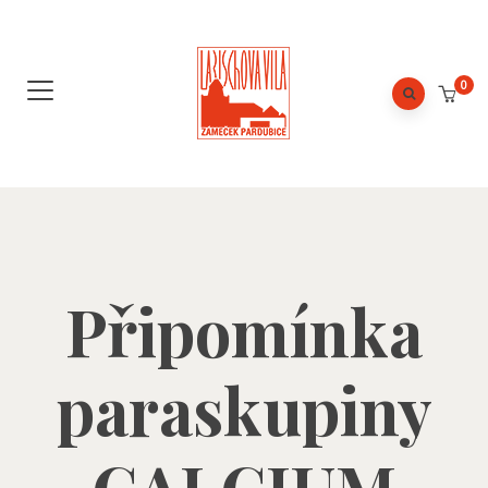
0
Připomínka
paraskupiny
CALCIUM